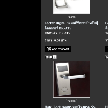
[ +zoom ]
Locker Digital กลอนดิจิตอลสำหรับตู้
L
ล็อคเกอร์ DK-ATS
ล
รหัสสินค้า : DK-ATS
รห
ราคา : 0.00 บาท
รา
[ +zoom ]
Hotel Lock กลอนประตูโรงแรม รุ่น
H